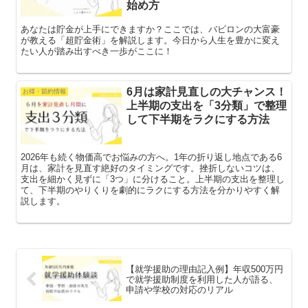
始め方
あなたは貯金が上手にできますか？ここでは、バビロンの大富豪
が教える「超貯金術」を解説します。今日から人生を豊かに変え
たい人が踏み出すべき一歩がここに！
6月は家計見直しの大チャンス！
お得・節約情報
上半期の支出を「3分類」で整理
して下半期をラクにする方法
2026年も続く物価高でお悩みの方へ。1年の折り返し地点である6
月は、家計を見直す絶好のタイミングです。挫折しないコツは、
支出を細かく見ずに「3つ」に分けること。上半期の支出を整理し
て、下半期のやりくりを劇的にラクにする方法を分かりやすく解
説します。
【就学援助の理由記入例】年収500万円
で就学援助制度を利用した人が語る、
申請や学校の対応のリアル