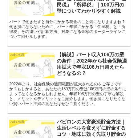
民税」「所得税」｜100万円の
壁についてわかりやすく解説
パートで働きだすと自分にかかる税金のこと気になりますよね？
働き損にならないために、パート年収にかかる「住民税」と「所
得税」その違いや計算方法、対象になる金額のボーダーラインに
ついて回セルします。
【解説】パート収入106万の壁
お金の知識
の条件｜2022年から社会保険適
用拡大で年収106万円超えたら
どうなるの？
2022年より、社会保険の適用範囲が拡大されるのをご存じです
か？もしかすると、あなたの130万円の壁は106万円の壁の条件に
よってなくなるかもしれません。年収106万円の壁の丁寧な解説
と、メリットやデメリットをご紹介します。働き損になりたくな
い賢いパート主婦のあなたはぜひご覧ください。
バビロンの大富豪流貯金方法｜
お金の知識
生活レベルを変えずに貯金する
コツ・地味に効く先取り貯金の