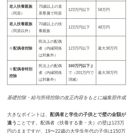
老人扶養親族
70歳以上の直
123万円以下
58万円
（同居）
系尊属で同居
老人扶養親族
70歳以上の扶
123万円以下
48万円
（同居以外）
養親族
民法上の配偶
※
配偶者控除
者（内縁関係
123万円以下
最大38万円
は対象外）
民法上の配偶
160万円以下
ま
※
配偶者特別
者（内縁関係
で（201万円で
最大38万円
控除
は対象外）
消滅）
基礎控除・給与所得控除の改正内容をもとに編集部作成
大きなポイントは、
配偶者と学生の子供とで壁の金額が
違う
ことです。配偶者（扶養する妻・夫）の壁は123万
円のままですが、19〜22歳の大学生年代の子供は150万