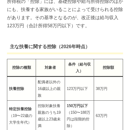
所得税の「控除」には、基礎控除や給与所得控除のほか
にも、扶養する家族がいることによって受けられる控除
があります。その基準となるのが、改正後は給与収入
123万円（合計所得58万円以下）です。
主な扶養に関する控除（2026年時点）
条件（給与収
控除の種類
対象者
控除額
入）
配偶者以外の
扶養控除
16歳以上の親
123万円以下
38万円
族
控除対象扶養
150万円以下
特定扶養控除
親族のうち19
（150〜188万
（19〜22歳の
63万円
歳以上23歳未
円は段階的控
大学生年代）
満
除）