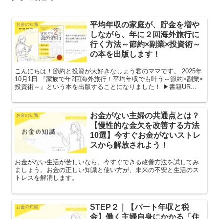
平均年収の家庭が、貯金を増や
お金の知識
しながら、年に２回海外旅行に
行く方法～節約×副業×投資術～
の本を出版します！
こんにちは！節約と投資が大好きなしょう君のママです。 2025年
10月1日 『家族で年2回海外旅行！平均年収でも叶う～節約×副業×
投資術～』という本を出版することになりました！ ▶書籍UR...
お金がない主婦の共通点とは？
お金の知識
【慢性的な金欠を改善する方法
10選】今すぐお金がないストレ
スから解放されよう！
お金がない生活が苦しいなら、今すぐできる改善方法を試してみ
ましょう。お金の正しい知識と使い方が、未来の不安と生活のス
トレスを解消します。
STEP２｜【パート年収と税
お金の知識
金】働く主婦自身にかかる「住