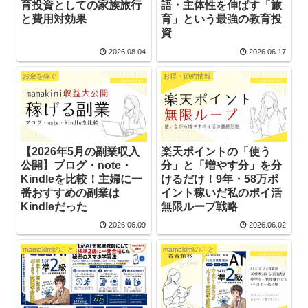
育投資としての家族旅行
語・主体性を伸ばす「旅
と費用対効果
育」という最強の教育投
資
2026.08.04
2026.06.17
お金を稼ぐ
お得・節約情報
【2026年5月の副業収入
楽天ポイントの「使う
公開】ブログ・note・
分」と「増やす分」を分
Kindleを比較！主婦に一
けるだけ！9年・58万ポ
番おすすめの副業は
イント稼いだ私のポイ活
Kindleだった
無限ループ戦略
2026.06.09
2026.06.02
mamakimiのこと
mamakimiのこと