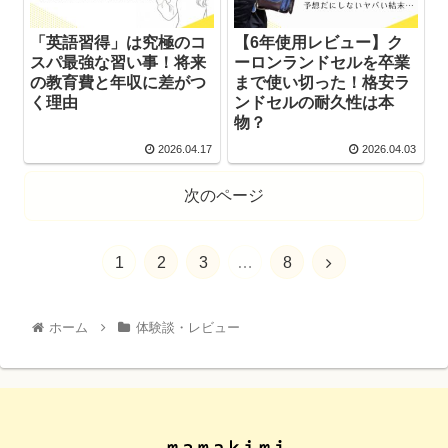
「英語習得」は究極のコ
【6年使用レビュー】ク
スパ最強な習い事！将来
ーロンランドセルを卒業
の教育費と年収に差がつ
まで使い切った！格安ラ
く理由
ンドセルの耐久性は本
物？
2026.04.17
2026.04.03
次のページ
1
2
3
…
8
ホーム
体験談・レビュー