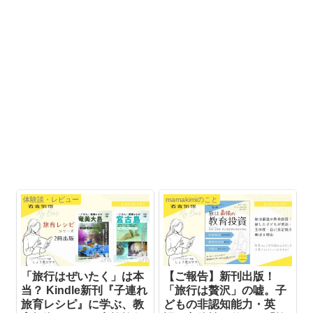
体験談・レビュー
mamakimiのこと
「旅行はぜいたく」は本
【ご報告】新刊出版！
当？ Kindle新刊『子連れ
「旅行は贅沢」の嘘。子
旅育レシピ』に学ぶ、教
どもの非認知能力・英