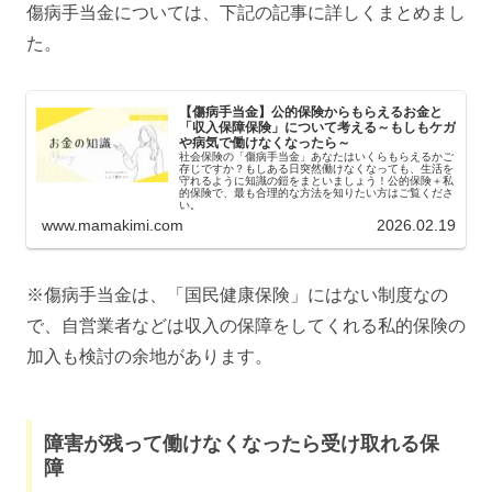
傷病手当金については、下記の記事に詳しくまとめまし
た。
【傷病手当金】公的保険からもらえるお金と
「収入保障保険」について考える～もしもケガ
や病気で働けなくなったら～
社会保険の「傷病手当金」あなたはいくらもらえるかご
存じですか？もしある日突然働けなくなっても、生活を
守れるように知識の鎧をまといましょう！公的保険＋私
的保険で、最も合理的な方法を知りたい方はご覧くださ
い。
www.mamakimi.com
2026.02.19
※傷病手当金は、「国民健康保険」にはない制度なの
で、自営業者などは収入の保障をしてくれる私的保険の
加入も検討の余地があります。
障害が残って働けなくなったら受け取れる保
障