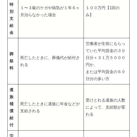
特
１〜３級のケガや病気が１年６ヶ
１００万円【1回の
別
月治らなかった場合
み】
支
給
金
労働者が生前にもらっ
ていた平均賃金の３０
葬
死亡したときに、葬儀代が給付さ
日分＋３１万５０００
祭
れる
円か、
料
または平均賃金の６０
日分の多い方
遺
族
受けとれる遺族の人数
補
死亡したときに遺族に年金などが
によって、支給額が変
償
支給される
わる
給
付
労