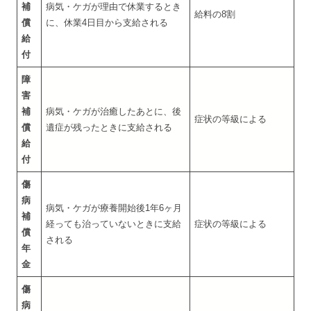
補
病気・ケガが理由で休業するとき
給料の8割
償
に、休業4日目から支給される
給
付
障
害
補
病気・ケガが治癒したあとに、後
症状の等級による
償
遺症が残ったときに支給される
給
付
傷
病
病気・ケガが療養開始後1年6ヶ月
補
経っても治っていないときに支給
症状の等級による
償
される
年
金
傷
病