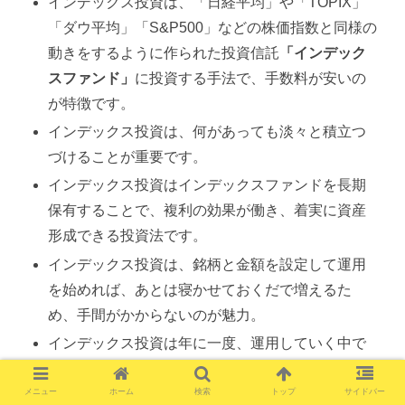
インデックス投資は、「日経平均」や「TOPIX」
「ダウ平均」「S&P500」などの株価指数と同様の
動きをするように作られた投資信託
「インデック
スファンド」
に投資する手法で、手数料が安いの
が特徴です。
インデックス投資は、何があっても淡々と積立つ
づけることが重要です。
インデックス投資はインデックスファンドを長期
保有することで、複利の効果が働き、着実に資産
形成できる投資法です。
インデックス投資は、銘柄と金額を設定して運用
を始めれば、あとは寝かせておくだで増えるた
め、手間がかからないのが魅力。
インデックス投資は年に一度、運用していく中で
崩れてきた資産配分を、所定の比率に戻す「リバ
ランス」が必要です。
メニュー
ホーム
検索
トップ
サイドバー