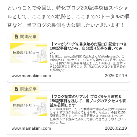
ということで今回は、特化ブログ200記事突破スペシャ
ルとして、ここまでの軌跡と、ここまでのトータルの収
益など、当ブログの裏側を大公開したいと思います！
【ママがブログを書き始めた理由】記念すべき
100記事目だから、自分語り記事を書いてみ
た。
3月末に、たった数時間で組み込んだWordpressの、こ
の雑なつくりのサイトでブログを始めて3ヶ月半。なん
と、今回で100記事目を迎えました！今回は、記念すべ
き100記事目と言うことで、私がこのブログを書き始め
た経緯など...
www.mamakimi.com
2026.02.19
【ブログ副業のリアル】ブログ6か月運営＆
150記事目を祝して、当ブログのアクセスや収
益を公開します
2021年3月末に、たった数時間で組み込んだWordpress
サイトでブログを始めてもう半年。なんと、今回で150
記事目を迎えました！毎日更新とまではいきませんが、
仕事のシフト並みに頑張って書いてきてようやくといっ
たところ...
www.mamakimi.com
2026.02.19