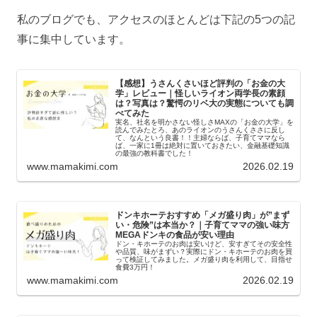
私のブログでも、アクセスのほとんどは下記の5つの記
事に集中しています。
【感想】うさんくさいほど評判の「お金の大
学」レビュー｜怪しいライオン両学長の素顔
は？写真は？驚愕のリベ大の実態についても調
べてみた
実名、社名を明かさない怪しさMAXの「お金の大学」を
読んでみたとろ、あのライオンのうさんくささに反し
て、なんという良書！！主婦ならば、子育てママなら
ば、一家に1冊は絶対に置いておきたい、金融基礎知識
の最強の教科書でした！
www.mamakimi.com
2026.02.19
ドンキホーテおすすめ「メガ盛り肉」が”まず
い・危険”は本当か？｜子育てママの強い味方
MEGAドンキの食品が安い理由
ドン・キホーテのお肉は安いけど、安すぎてその安全性
や品質、味がまずい？実際にドン・キホーテのお肉を買
って検証してみました。メガ盛り肉を利用して、目指せ
食費3万円！
www.mamakimi.com
2026.02.19