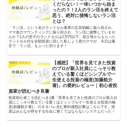
くだらない！一体いつから始ま
ったの？！2人のラン活を終えて
思う、絶対に後悔しないラン活
とは？
「ラン活」という名のランドセル業界の広告戦略に振り回され、
ママ友のマウンティングに振り回され、ラン活に疲弊していませ
んか？2人の息子のランドセルは2万円以下、祖父母からもらった
ランドセル代を全額投資に回した私しょう君のママが、今日は毒
舌で「ラン活」をぶった切ります！
【感想】「世界を見てきた投資
体験談・レビュー
のプロが新入社員にこっそり教
えている驚くほどシンプルで一
生使える投資の極意(加藤航介
著)」の要約レビュー｜初心者投
資家が読むべき良書
投資初心者こそ読むべき1冊「世界を見てきた投資のプロが新入社
員にこっそり教えている驚くほどシンプルで一生使える投資の極
意(加藤航介著)」 のネタバレ含む要約感想記事はこちらです。投
資はみんなが得をする社会に無くてはならないシステムだった！