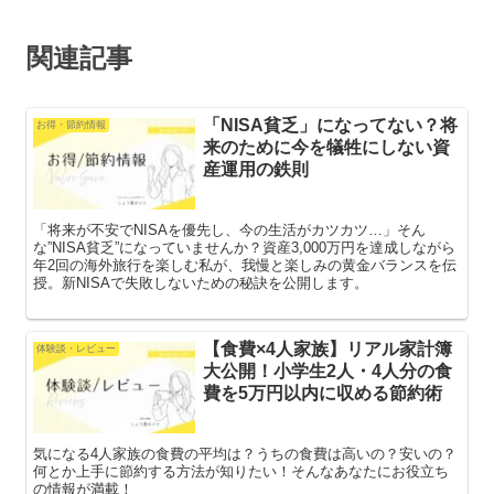
関連記事
「NISA貧乏」になってない？将
お得・節約情報
来のために今を犠牲にしない資
産運用の鉄則
「将来が不安でNISAを優先し、今の生活がカツカツ…」そん
な”NISA貧乏”になっていませんか？資産3,000万円を達成しながら
年2回の海外旅行を楽しむ私が、我慢と楽しみの黄金バランスを伝
授。新NISAで失敗しないための秘訣を公開します。
【食費×4人家族】リアル家計簿
体験談・レビュー
大公開！小学生2人・4人分の食
費を5万円以内に収める節約術
気になる4人家族の食費の平均は？うちの食費は高いの？安いの？
何とか上手に節約する方法が知りたい！そんなあなたにお役立ち
の情報が満載！