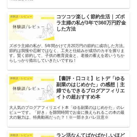
コツコツ楽しく節約生活｜ズボ
体験談・レビュー
ラ主婦の私が3年で360万円貯金
した方法
ズボラ主婦の私が、5年間かけて月20万円の節約に成功した方法。
節約は我慢や忍耐ではなく、工夫と仕組みが成功のカギを握りま
す。賢く節約して、子供の教育資金と、老後の蓄えを若いうちか
らしっかり捻出していきたいですね！
【書評・口コミ】ヒトデ「ゆる
体験談・レビュー
副業のはじめかた」の感想｜主
婦でもできるブログアフィリエ
イトの超おすすめ本
大人気のブログアフィリエイト本「ゆる副業のはじめかた」のレ
ビューです。「好き」を隙間時間でお金に換えられるこの本の最
大の魅力は、特典動画だった？！※一部ネタバレ注意※
ラン活なんてばかばかしいほど
体験談・レビュー