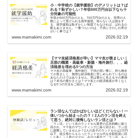
小・中学校の【就学援助】のデメリットは？ば
れる？恥ずかしい？年収600万円台以下なら十
分対象の可能性
年収が600万円台の人も、700万円台の人も、世帯の人
数によって受けられる就学援助。知らない人は損をす
る、就学援助は恥ずかしい制度でもなければ、ばれる心
配もありません。一番つらいのは、子供にそのしわ寄せ
がいく事では？
www.mamakimi.com
2026.02.19
【ママ友経済格差が辛い】ママ友が羨ましい｜
旦那の職業・高級車・新築・海外旅行、、、経
済格差を埋める5つの方法
ママ友の高級車、海外旅行、子供の習い事に、持ち物全
てが羨ましく、無情な経済格差に苦しめられているのは
あなただけではありません。実は豊かに見えるその裏側
は？本当の豊かさとは？ママ友との経済格差が辛くなく
なる5つの方法をご紹介します。
www.mamakimi.com
2026.02.19
ラン活なんてばかばかしいほどくだらない！一
体いつから始まったの？！2人のラン活を終え
て思う、絶対に後悔しないラン活とは？
「ラン活」という名のランドセル業界の広告戦略に振り
回され、ママ友のマウンティングに振り回され、ラン活
に疲弊していませんか？2人の息子のランドセルは2万円
以下、祖父母からもらったランドセル代を全額投資に回
した私しょう君のママが、今日は毒舌で「ラン活」をぶ