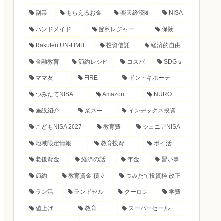
副業
もらえるお金
楽天経済圏
NISA
ハンドメイド
節約レジャー
保険
Rakuten UN-LIMIT
投資信託
経済的自由
金融教育
節約レシピ
コスパ
SDGｓ
ママ友
FIRE
ドン・キホーテ
つみたてNISA
Amazon
NURO
施設紹介
業スー
インデックス投資
こどもNISA 2027
教育費
ジュニアNISA
地域限定情報
教育投資
ポイ活
老後資金
経済の話
年金
習い事
節約
教育資金 積立
つみたて投資枠 改正
ラン活
ランドセル
クーロン
学費
値上げ
教育
スーパーセール