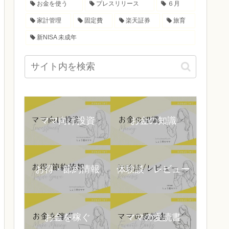
お金を使う
プレスリリース
６月
家計管理
固定費
楽天証券
旅育
新NISA 未成年
ママ向け投資
お金の知識
お得・節約情報
体験談・レビュー
お金を稼ぐ
ママの愛読書