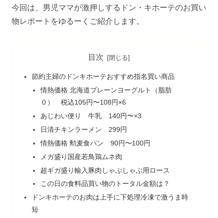
今回は、男児ママが激押しするドン・キホーテのお買い
物レポートをゆるーくご紹介します。
目次
節約主婦のドンキホーテおすすめ指名買い商品
情熱価格 北海道プレーンヨーグルト（脂肪
０） 税込105円〜108円×6
あじわい便り 牛乳 140円〜×3
日清チキンラーメン 299円
情熱価格 勲麦食パン 90円〜100円
メガ盛り国産若鳥鶏ムネ肉
超ギガ盛り輸入豚肉しゃぶしゃぶ用ロース
この日の食料品買い物のトータル金額は？
ドンキホーテのお肉は上手に下処理冷凍で激うま時
短