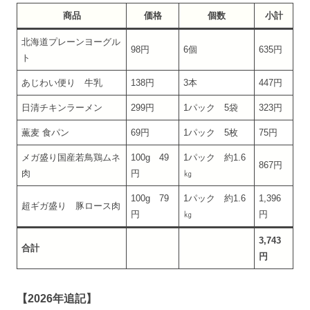
商品
価格
個数
小計
北海道プレーンヨーグル
98円
6個
635円
ト
あじわい便り 牛乳
138円
3本
447円
日清チキンラーメン
299円
1パック 5袋
323円
薫麦 食パン
69円
1パック 5枚
75円
メガ盛り国産若鳥鶏ムネ
100g 49
1パック 約1.6
867円
肉
円
㎏
100g 79
1パック 約1.6
1,396
超ギガ盛り 豚ロース肉
円
㎏
円
3,743
合計
円
【2026年追記】