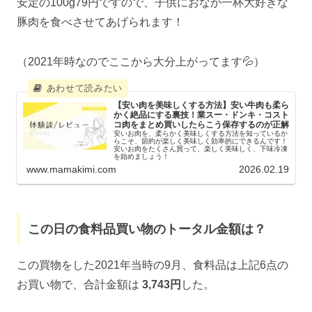
安定の100g79円ですので、子供におなか一杯大好きな
豚肉を食べさせてあげられます！
（2021年時なのでここから大分上がってます💦）
【安い肉を美味しくする方法】安い牛肉も柔ら
かく絶品にする裏技！業スー・ドンキ・コスト
コ肉をまとめ買いしたらこう保存するのが正解
安いお肉を、柔らかく美味しくする方法を知っているか
らこそ、節約が楽しく美味しく効率的にできるんです！
安いお肉をたくさん買って、楽しく美味しく、下味冷凍
を始めましょう！
www.mamakimi.com
2026.02.19
この日の食料品買い物のトータル金額は？
この買物をした2021年当時の9月、食料品は上記6点の
お買い物で、合計金額は
3,743円
した。