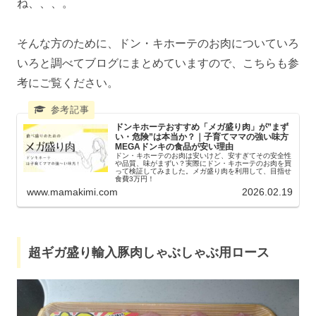
ね、、、。
そんな方のために、ドン・キホーテのお肉についていろ
いろと調べてブログにまとめていますので、こちらも参
考にご覧ください。
ドンキホーテおすすめ「メガ盛り肉」が”まず
い・危険”は本当か？｜子育てママの強い味方
MEGAドンキの食品が安い理由
ドン・キホーテのお肉は安いけど、安すぎてその安全性
や品質、味がまずい？実際にドン・キホーテのお肉を買
って検証してみました。メガ盛り肉を利用して、目指せ
食費3万円！
www.mamakimi.com
2026.02.19
超ギガ盛り輸入豚肉しゃぶしゃぶ用ロース