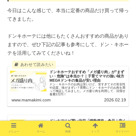
今日はこんな感じで、本当に定番の商品だけ買って帰っ
てきました。
ドンキホーテには他にもたくさんおすすめの商品があり
ますので、ぜひ下記の記事も参考にして、ドン・キホー
テを活用してみてくださいね！
ドンキホーテおすすめ「メガ盛り肉」が”まず
い・危険”は本当か？｜子育てママの強い味方
MEGAドンキの食品が安い理由
ドン・キホーテのお肉は安いけど、安すぎてその安全性
や品質、味がまずい？実際にドン・キホーテのお肉を買
って検証してみました。メガ盛り肉を利用して、目指せ
食費3万円！
www.mamakimi.com
2026.02.19
ドンキでリピ買い決定「情熱価格」食品｜安く
ておいしいコスパ最強おすすめ食品BEST5
食べ盛りの子持ち主婦なら、食費は少しでも抑えたいで
メニュー
ホーム
検索
トップ
サイドバー
すよね？この記事では、主婦歴15年の筆者が、コスパ最
強のドンキ食料品の厳選5つを紹介しています。リニュ