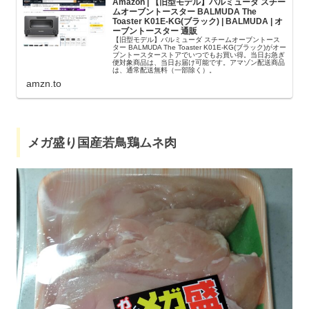
Amazon | 【旧型モデル】バルミューダ スチー
ムオーブントースター BALMUDA The
Toaster K01E-KG(ブラック) | BALMUDA | オ
ーブントースター 通販
【旧型モデル】バルミューダ スチームオーブントース
ター BALMUDA The Toaster K01E-KG(ブラック)がオー
ブントースターストアでいつでもお買い得。当日お急ぎ
便対象商品は、当日お届け可能です。アマゾン配送商品
は、通常配送無料（一部除く）。
amzn.to
メガ盛り国産若鳥鶏ムネ肉