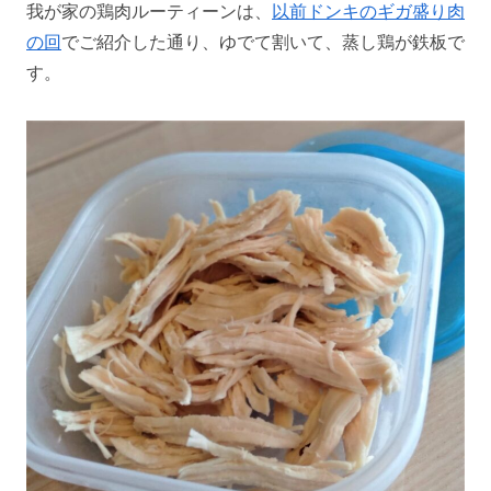
我が家の鶏肉ルーティーンは、
以前ドンキのギガ盛り肉
の回
でご紹介した通り、ゆでて割いて、蒸し鶏が鉄板で
す。