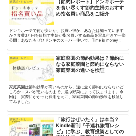
【節約レポート】ドンキホーテ
体験談・レビュー
を食い尽くす節約主婦のおすす
め指名買い商品をご紹介
ドンキホーテで何が安いか、お買い得か、あなたは知っています
か？食費3万円を目指す主婦が指名買いする商品を写真付きで一挙
公開！あなたもぜひドンキのスーパー使いで、Time is money！
家庭菜園の節約効果は？節約に
体験談・レビュー
なる家庭菜園と節約にならない
家庭菜園の違いを検証
家庭菜園は節約効果が高いものから、逆に全く節約にならないど
ころかコスパが悪いものまで、選ぶ野菜によって決まります。今
回は、実際にかかった費用を元に、家庭菜園の節約効果を検証し
てみました。
「旅行はぜいたく」は本当？
体験談・レビュー
Kindle新刊『子連れ旅育レシ
ピ』に学ぶ、教育投資としての