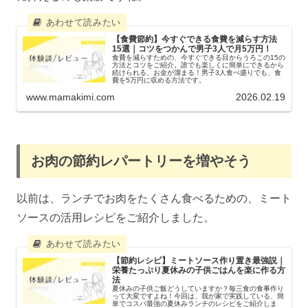
【食費節約】今すぐできる食費を減らす方法
15選｜コツをつかんで男子3人で月5万円！
食費を減らすための、今すぐできる目からうろこの15の
方法とコツをご紹介。誰でも楽しくに簡単にできるから
続けられる、お金が溜まる！男子3人食べ盛りでも、食
費を5万円に収める方法です。
www.mamakimi.com
2026.02.19
お肉の節約レパートリーを増やそう
以前は、ランチでお肉をたくさん食べるための、ミート
ソースの活用レシピをご紹介しました。
【節約レシピ】ミートソース作り置き最強説｜
栄養たっぷり夏休みの子供ごはんを楽に作る方
法
夏休みの子供ご飯どうしていますか？毎三食の食事作り
って大変ですよね！今回は、我が家で実践している、簡
単でコスパ最強の夏休みランチのレシピをご紹介しま