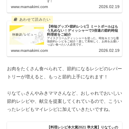
す！
www.mamakimi.com
2026.02.19
【時短グッズ×節約レシピ】ミートボールはも
う丸めない！ディッシャーで3倍速の節約時短
料理術をご紹介
アイスクリームディッシャーを使った、時短＆エコな最
強節約レシピをご紹介！楽して美味しく、お肉をお腹い
っぱい食べたい人必見です。
www.mamakimi.com
2026.02.19
お肉をたくさん食べられて、節約になるレシピのレパー
トリーが増えると、もっと節約上手になれます！
りなてぃさんやみきママさんなど、おしゃれでおいしい
節約レシピや、献立を提案してくれているので、こうい
ったレシピもマイレシピに加えていきたいですね。
【料理レシピ本大賞2021 準大賞】りなてぃの