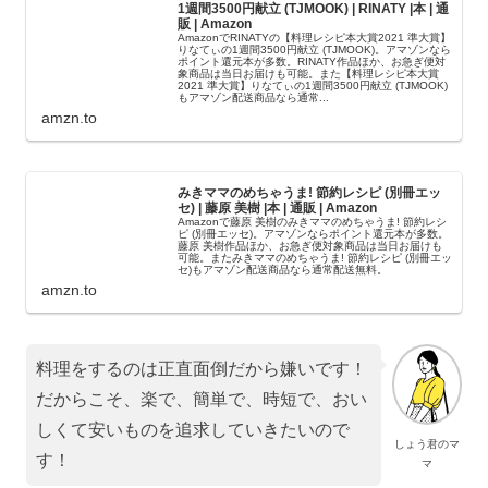
1週間3500円献立 (TJMOOK) | RINATY |本 | 通
販 | Amazon
AmazonでRINATYの【料理レシピ本大賞2021 準大賞】
りなてぃの1週間3500円献立 (TJMOOK)。アマゾンなら
ポイント還元本が多数。RINATY作品ほか、お急ぎ便対
象商品は当日お届けも可能。また【料理レシピ本大賞
2021 準大賞】りなてぃの1週間3500円献立 (TJMOOK)
もアマゾン配送商品なら通常...
amzn.to
みきママのめちゃうま! 節約レシピ (別冊エッ
セ) | 藤原 美樹 |本 | 通販 | Amazon
Amazonで藤原 美樹のみきママのめちゃうま! 節約レシ
ピ (別冊エッセ)。アマゾンならポイント還元本が多数。
藤原 美樹作品ほか、お急ぎ便対象商品は当日お届けも
可能。またみきママのめちゃうま! 節約レシピ (別冊エッ
セ)もアマゾン配送商品なら通常配送無料。
amzn.to
料理をするのは正直面倒だから嫌いです！
だからこそ、楽で、簡単で、時短で、おい
しくて安いものを追求していきたいので
しょう君のマ
す！
マ