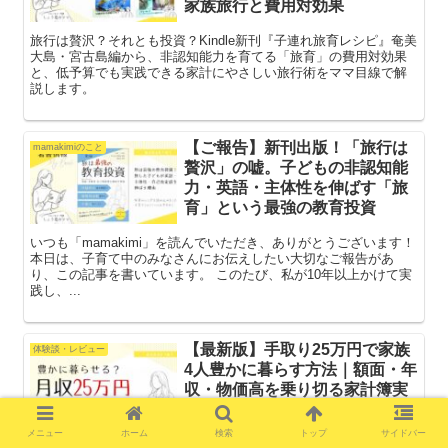
家族旅行と費用対効果
旅行は贅沢？それとも投資？Kindle新刊『子連れ旅育レシピ』奄美
大島・宮古島編から、非認知能力を育てる「旅育」の費用対効果
と、低予算でも実践できる家計にやさしい旅行術をママ目線で解
説します。
【ご報告】新刊出版！「旅行は
mamakimiのこと
贅沢」の嘘。子どもの非認知能
力・英語・主体性を伸ばす「旅
育」という最強の教育投資
いつも「mamakimi」を読んでいただき、ありがとうございます！
本日は、子育て中のみなさんにお伝えしたい大切なご報告があ
り、この記事を書いています。 このたび、私が10年以上かけて実
践し、...
【最新版】手取り25万円で家族
体験談・レビュー
4人豊かに暮らす方法｜額面・年
収・物価高を乗り切る家計簿実
例＆資産形成術
メニュー
ホーム
検索
トップ
サイドバー
元、手取り月収25万円で家計を回していた主婦だったので、身に