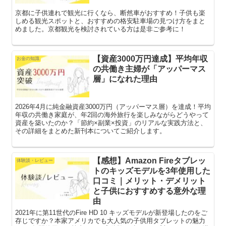
京都に子供連れで観光に行くなら、断然車がおすすめ！子供も楽
しめる観光スポットと、おすすめの格安駐車場の見つけ方をまと
めました。京都観光を検討されている方は是非ご参考に！
【資産3000万円達成】平均年収
お金の知識
の共働き主婦が「アッパーマス
層」になれた理由
2026年4月に純金融資産3000万円（アッパーマス層）を達成！平均
年収の共働き家庭が、年2回の海外旅行を楽しみながらどうやって
資産を築いたのか？「節約×副業×投資」のリアルな実践方法と、
その詳細をまとめた新刊本についてご紹介します。
【感想】Amazon Fireタブレッ
体験談・レビュー
トのキッズモデルを3年使用した
口コミ｜メリット・デメリット
と子供におすすめする意外な理
由
2021年に第11世代のFire HD 10 キッズモデルが新登場したのをご
存じですか？本家アメリカでも大人気の子供用タブレットの魅力