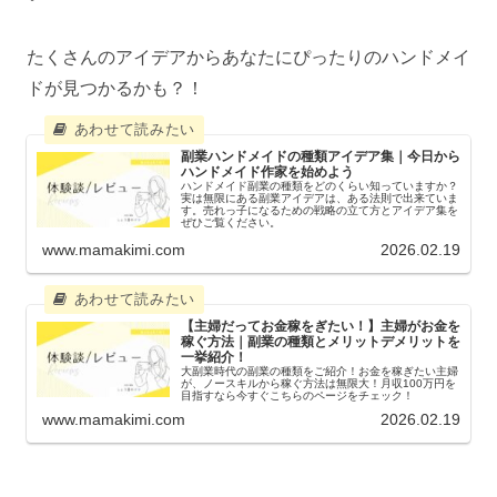
たくさんのアイデアからあなたにぴったりのハンドメイ
ドが見つかるかも？！
副業ハンドメイドの種類アイデア集｜今日から
ハンドメイド作家を始めよう
ハンドメイド副業の種類をどのくらい知っていますか？
実は無限にある副業アイデアは、ある法則で出来ていま
す。売れっ子になるための戦略の立て方とアイデア集を
ぜひご覧ください。
www.mamakimi.com
2026.02.19
【主婦だってお金稼をぎたい！】主婦がお金を
稼ぐ方法｜副業の種類とメリットデメリットを
一挙紹介！
大副業時代の副業の種類をご紹介！お金を稼ぎたい主婦
が、ノースキルから稼ぐ方法は無限大！月収100万円を
目指すなら今すぐこちらのページをチェック！
www.mamakimi.com
2026.02.19