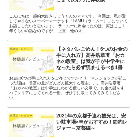
こんにちは！節約大好きしょうくんのママです。 今回は、私が愛
してやまないスーパーマーケット「LAMU（ラ・ムー）」について
お話ししたいと思います。 ラ・ムーに出会ったのは、実はここ１
年くらいの話なのですが、 正直、他のス...
【ネタバレごめん！6つのお金の
体験談・レビュー
手に入れ方】高井浩章著「おカ
ネの教室」は我が子が中学生に
なったら必ず読ませるべき1冊
お金の6つの手に入れ方をご存じですか？リーマンショックが起こ
った理由、貧富の差がどんどん拡大する理由、、、高井浩章著
「おカネの教室」は中学生にわかる優しい文章で、お金の謎をす
べてクリアにしてくれる一冊。ぜひ手に取ってみてみてくださ
い。
2021年の京都子連れ観光は、安
体験談・レビュー
い駐車場×車がおすすめ！節約レ
ジャー～京都編～