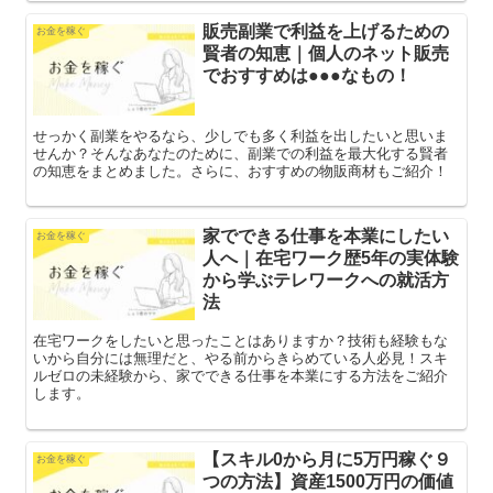
販売副業で利益を上げるための
お金を稼ぐ
賢者の知恵｜個人のネット販売
でおすすめは●●●なもの！
せっかく副業をやるなら、少しでも多く利益を出したいと思いま
せんか？そんなあなたのために、副業での利益を最大化する賢者
の知恵をまとめました。さらに、おすすめの物販商材もご紹介！
家でできる仕事を本業にしたい
お金を稼ぐ
人へ｜在宅ワーク歴5年の実体験
から学ぶテレワークへの就活方
法
在宅ワークをしたいと思ったことはありますか？技術も経験もな
いから自分には無理だと、やる前からきらめている人必見！スキ
ルゼロの未経験から、家でできる仕事を本業にする方法をご紹介
します。
【スキル0から月に5万円稼ぐ９
お金を稼ぐ
つの方法】資産1500万円の価値