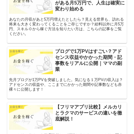
がある月5万円で、人生は確実に
変わり始める
あなたの月収があと5万円増えたとしたら？見える世界も、訪れる
将来も大きく変わってくることをご存じですか？給料以外に月5万
円、スキル０から稼ぐ方法を知りたい方は、こちらの記事をご覧
ください。
ブログで1万PVはすごい？アド
お金を稼ぐ
センス収益やかかった期間・記
事数をリアルに公開｜ママの副
業
先月ブログが1万PVを突破しました。気になる１万PVの収入は？
アドセンスの収益や、ここまでにかかった期間や記事数なども赤
裸々に公開します！
【フリマアプリ比較】メルカリ
お金を稼ぐ
とラクマのサービスの違いを徹
底解説！